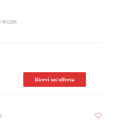
 NP-W126S
Ricevi un'offerta
X