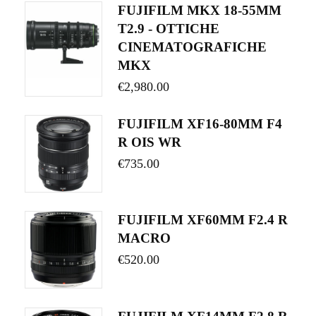
FUJIFILM MKX 18-55MM
T2.9 - OTTICHE
CINEMATOGRAFICHE
MKX
€
2,980.00
FUJIFILM XF16-80MM F4
R OIS WR
€
735.00
FUJIFILM XF60MM F2.4 R
MACRO
€
520.00