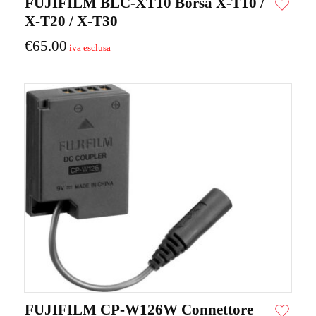
FUJIFILM BLC-XT10 Borsa X-T10 /
X-T20 / X-T30
€
65.00
FUJIFILM CP-W126W Connettore