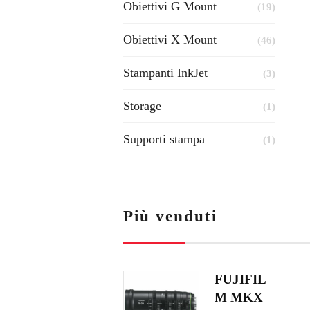
Obiettivi G Mount
(19)
Obiettivi X Mount
(46)
Stampanti InkJet
(3)
Storage
(1)
Supporti stampa
(1)
Più venduti
FUJIFIL
M MKX