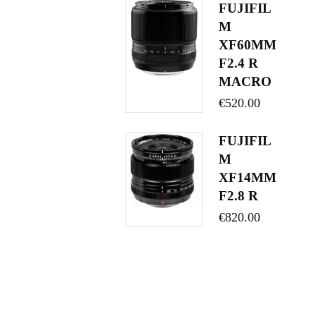
FUJIFIL
M
XF60MM
F2.4 R
MACRO
€
520.00
FUJIFIL
M
XF14MM
F2.8 R
€
820.00