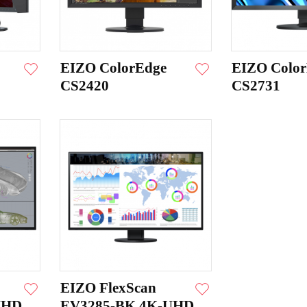
EIZO ColorEdge
EIZO Colo
CS2420
CS2731
EIZO FlexScan
UHD
EV3285-BK 4K-UHD