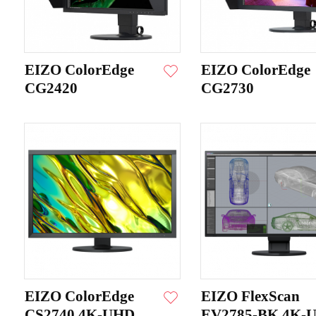
EIZO ColorEdge
EIZO ColorEdge
CG2420
CG2730
EIZO ColorEdge
EIZO FlexScan
CS2740 4K-UHD
EV2785-BK 4K-