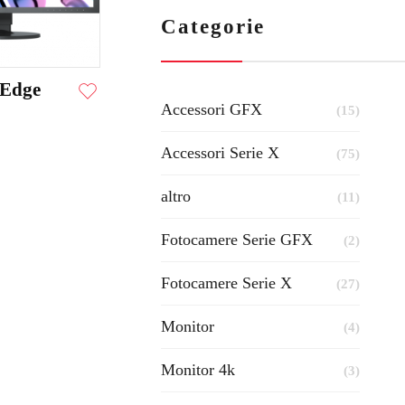
Categorie
rEdge
Accessori GFX
(15)
Accessori Serie X
(75)
altro
(11)
Fotocamere Serie GFX
(2)
Fotocamere Serie X
(27)
Monitor
(4)
Monitor 4k
(3)