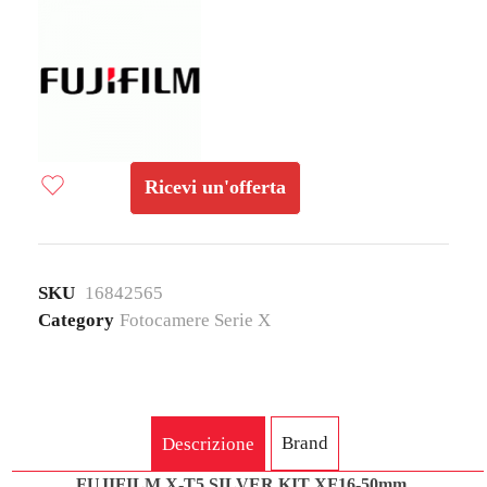
Ricevi un'offerta
SKU
16842565
Category
Fotocamere Serie X
Brand
Descrizione
FUJIFILM X-T5 SILVER KIT XF16-50mm
,